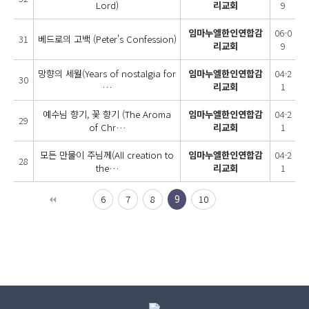
Lord)
리교회
9
임마누엘한인연합감
06-0
31
베드로의 고백 (Peter's Confession)
리교회
9
망향의 세월(Years of nostalgia for
임마누엘한인연합감
04-2
30
…
리교회
1
예수님 향기, 꽃 향기 (The Aroma
임마누엘한인연합감
04-2
29
of Chr…
리교회
1
모든 만물이 주님께(All creation to
임마누엘한인연합감
04-2
28
the…
리교회
1
6
7
8
9
10