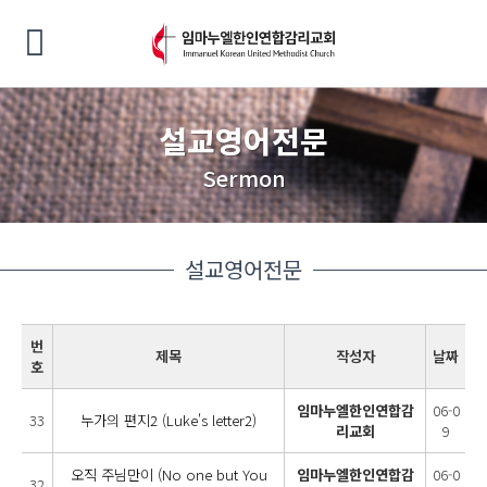
설교영어전문
Sermon
설교영어전문
번
제목
작성자
날짜
호
임마누엘한인연합감
06-0
33
누가의 편지2 (Luke's letter2)
리교회
9
오직 주님만이 (No one but You
임마누엘한인연합감
06-0
32